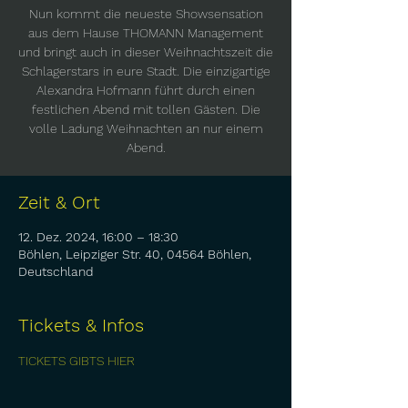
Nun kommt die neueste Showsensation
aus dem Hause THOMANN Management
und bringt auch in dieser Weihnachtszeit die
Schlagerstars in eure Stadt. Die einzigartige
Alexandra Hofmann führt durch einen
festlichen Abend mit tollen Gästen. Die
volle Ladung Weihnachten an nur einem
Abend.
Zeit & Ort
12. Dez. 2024, 16:00 – 18:30
Böhlen, Leipziger Str. 40, 04564 Böhlen,
Deutschland
Tickets & Infos
TICKETS GIBTS HIER