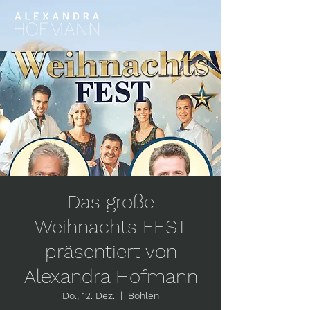
Das große
Weihnachts FEST
präsentiert von
Alexandra Hofmann
Do., 12. Dez.
  |  
Böhlen