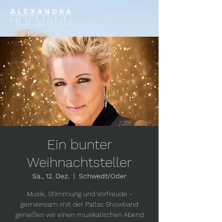
Ein bunter
Weihnachtsteller
Sa., 12. Dez.
  |  
Schwedt/Oder
Musik, Stimmung und Vorfreude -
gemeinsam mit der Pallas Showband
genießen wir einen musikalischen Abend