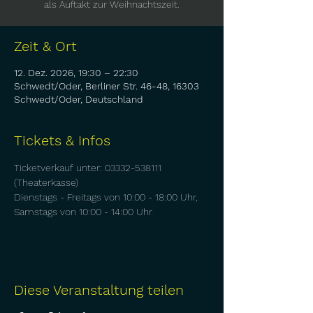
als Auftakt zur Weihnachtszeit.
Zeit & Ort
12. Dez. 2026, 19:30 – 22:30
Schwedt/Oder, Berliner Str. 46-48, 16303
Schwedt/Oder, Deutschland
Tickets & Infos
Ticketverkauf unter: 03332-538111 
(Theaterkasse) 
Dienstags - Freitags von 10:00 - 18:00 Uhr, 
Samstags von 10:00 - 14:00 Uhr
Diese Veranstaltung teilen