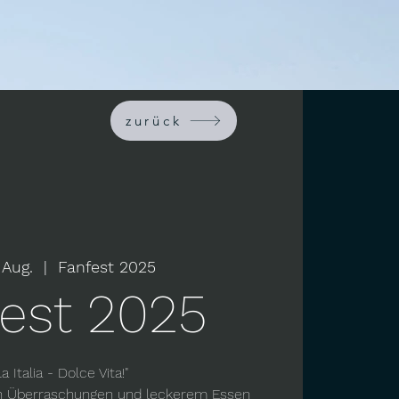
zurück
 Aug.
  |  
Fanfest 2025
est 2025
la Italia - Dolce Vita!"
elen Überraschungen und leckerem Essen