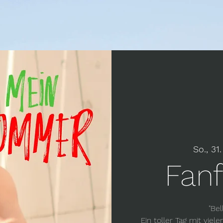
So., 31.
Fanf
"Bel
Ein toller Tag mit vi