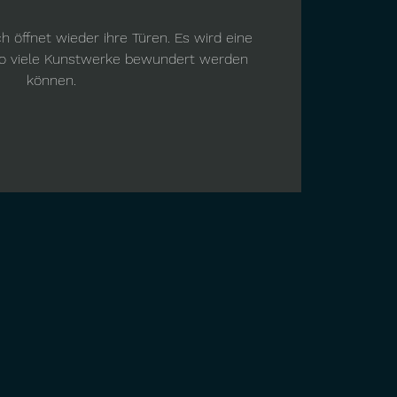
ch öffnet wieder ihre Türen. Es wird eine
wo viele Kunstwerke bewundert werden
können.