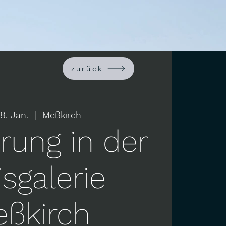
zurück
28. Jan.
  |  
Meßkirch
rung in der
isgalerie
ßkirch