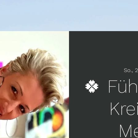
So., 
🍀 Füh
Kre
Me