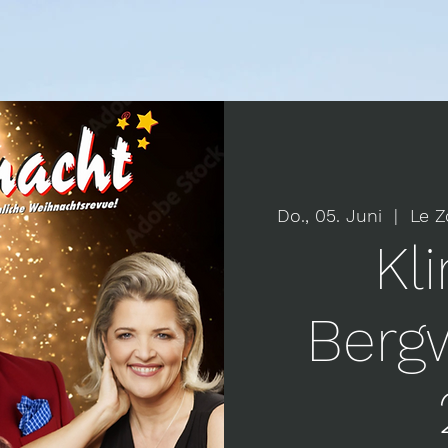
Do., 05. Juni
  |  
Le Z
Kl
Berg