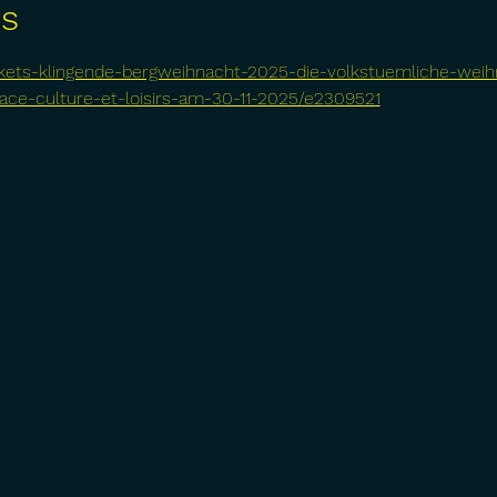
os
ickets-klingende-bergweihnacht-2025-die-volkstuemliche-weih
pace-culture-et-loisirs-am-30-11-2025/e2309521