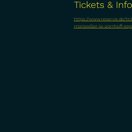
Tickets & Inf
https://www.reservix.de/t
monswiller-le-zornhoff-es