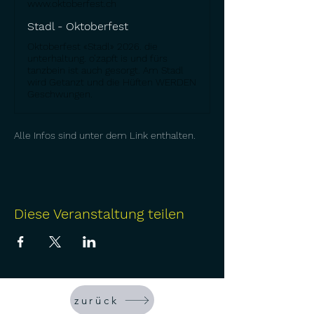
www.oktoberfest.ch
Stadl - Oktoberfest
Oktoberfest «Stadl» 2026. die
unterhaltung. o’zapft is und fürs
tanzbein ist auch gesorgt. Am Stadl
wird Getanzt und die Hüften WERDEN
Geschwungen.
Alle Infos sind unter dem Link enthalten. 
Diese Veranstaltung teilen
zurück