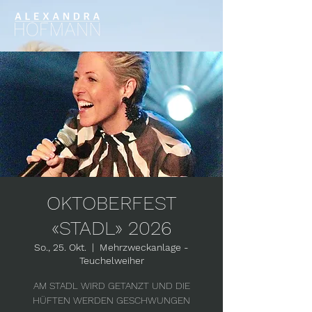
OKTOBERFEST
«STADL» 2026
So., 25. Okt.
  |  
Mehrzweckanlage -
Teuchelweiher
AM STADL WIRD GETANZT UND DIE
HÜFTEN WERDEN GESCHWUNGEN