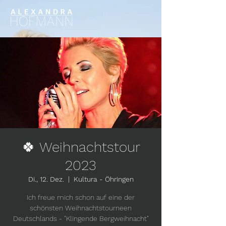
🍀 Weihnachtstour
2023
Di., 12. Dez.
  |  
Kultura - Öhringen
Ich freue mich schon auf eine der
schönsten Weihnachtstourneen
Deutschlands - "Klingende Bergweihnacht"