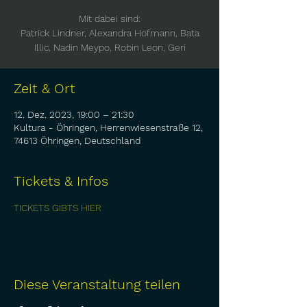
Mit dabei sind:
Patrick Lindner, Alexandra Hofmann, Bata
Illic, Nadin Meypo, Robin Leon, Geri
Zeit & Ort
12. Dez. 2023, 19:00 – 21:30
Kultura - Öhringen, Herrenwiesenstraße 12,
74613 Öhringen, Deutschland
Tickets & Infos
TICKETS GIBTS HIER
Diese Veranstaltung teilen