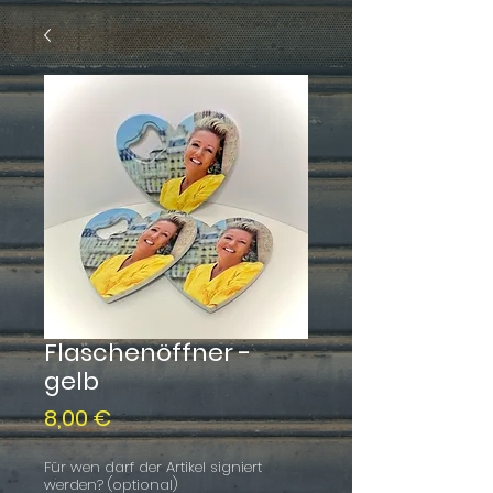
Flaschenöffner -
gelb
Preis
8,00 €
Für wen darf der Artikel signiert
werden? (optional)