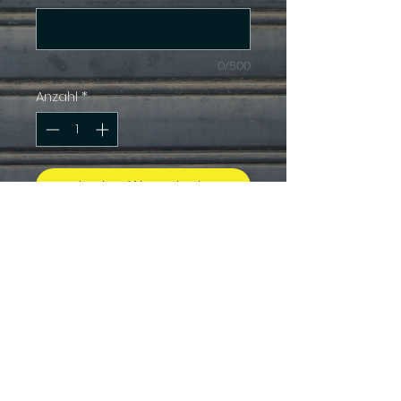
0/500
Anzahl
*
In den Warenkorb
Ein herzförmiger
Flaschenöffner mit
Magnetclip auf der
Rückseite.